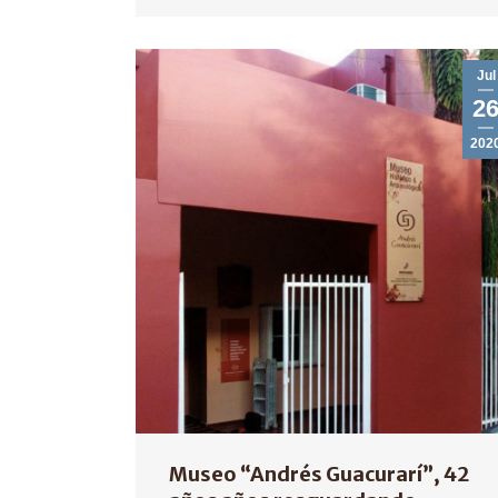
Jul
2
202
Museo “Andrés Guacurarí”, 42