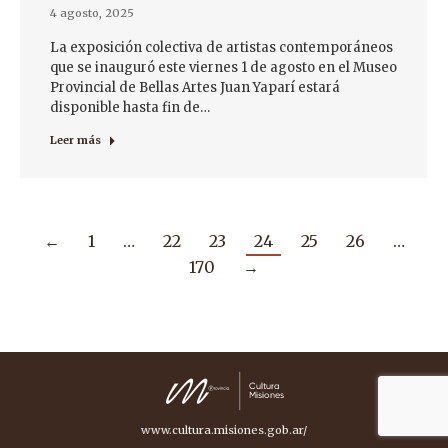
4 agosto, 2025
La exposición colectiva de artistas contemporáneos
que se inauguró este viernes 1 de agosto en el Museo
Provincial de Bellas Artes Juan Yaparí estará
disponible hasta fin de…
Leer más
←
1
…
22
23
24
25
26
…
170
→
www.cultura.misiones.gob.ar/