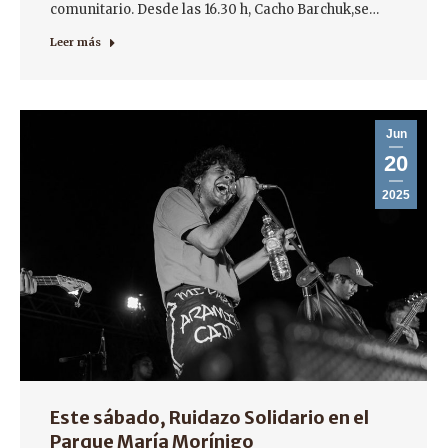
comunitario. Desde las 16.30 h, Cacho Barchuk,se…
Leer más
Jun
20
2025
Este sábado, Ruidazo Solidario en el
Parque María Morínigo