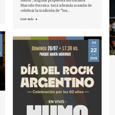
Nativa”, original propuesta del escultor
Marcelo Ferreira. Será además ocasión de
celebrar la tradición de “los…
Leer más
Jul
6
22
6
2026