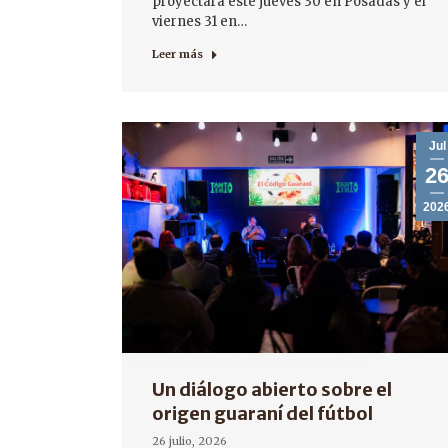
proyectará este jueves 30 en Posadas y el
viernes 31 en…
Leer más
Jul
2
202
Un diálogo abierto sobre el
origen guaraní del fútbol
26 julio, 2026