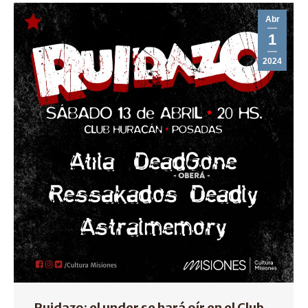
Abr
1
2024
Ruidazo: el under se hará oír en el Club