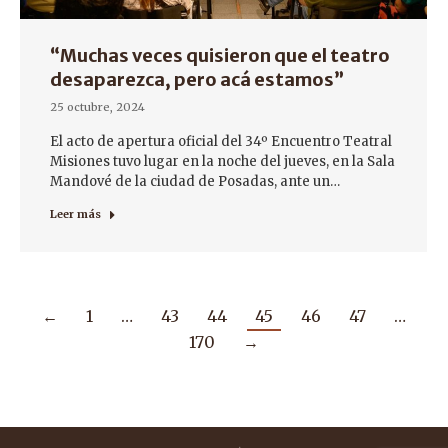
“Muchas veces quisieron que el teatro
desaparezca, pero acá estamos”
25 octubre, 2024
El acto de apertura oficial del 34º Encuentro Teatral
Misiones tuvo lugar en la noche del jueves, en la Sala
Mandové de la ciudad de Posadas, ante un…
Leer más
←
1
…
43
44
45
46
47
…
170
→