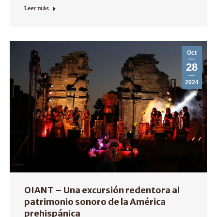
Leer más
Oct
28
2024
OIANT – Una excursión redentora al
patrimonio sonoro de la América
prehispánica