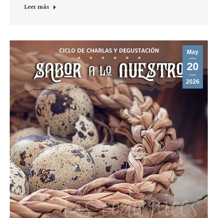
Leer más
May
20
2026