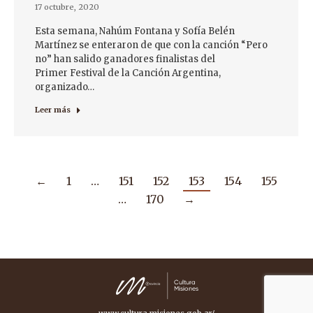
17 octubre, 2020
Esta semana, Nahúm Fontana y Sofía Belén
Martínez se enteraron de que con la canción “Pero
no” han salido ganadores finalistas del
Primer Festival de la Canción Argentina,
organizado…
Leer más
←
1
…
151
152
153
154
155
…
170
→
www.cultura.misiones.gob.ar/