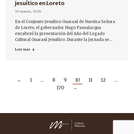
jesuítico en Loreto
30 marzo, 2026
En el Conjunto Jesuítico Guaraní de Nuestra Señora
de Loreto, el gobernador Hugo Passalacqua
encabezó la presentación del Año del Legado
Cultural Guaraní Jesuítico. Durante la jornada se…
Leer más
←
1
…
8
9
10
11
12
…
170
→