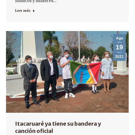
músicos y luthieres…
Leer más
Ago
19
2021
Itacaruaré ya tiene su bandera y
canción oficial