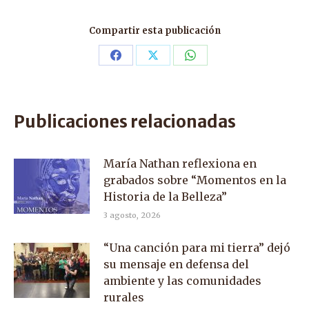
Compartir esta publicación
Share
Share
Share
on
on
on
Facebook
X
WhatsApp
Publicaciones relacionadas
María Nathan reflexiona en
grabados sobre “Momentos en la
Historia de la Belleza”
3 agosto, 2026
“Una canción para mi tierra” dejó
su mensaje en defensa del
ambiente y las comunidades
rurales