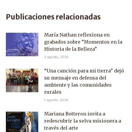
on
on
on
Facebook
X
WhatsApp
Publicaciones relacionadas
María Nathan reflexiona en
grabados sobre “Momentos en la
Historia de la Belleza”
3 agosto, 2026
“Una canción para mi tierra” dejó
su mensaje en defensa del
ambiente y las comunidades
rurales
1 agosto, 2026
Mariana Botteron invita a
redescubrir la selva misionera a
través del arte