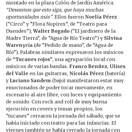
montado en la plaza Colón de Jardín América.
“Deseamos que esto siga, que haya muchas
oportunidades más”
. Ellos fueron
Noelia Pérez
(“Circo” y “Flora Nopirex”, de “Teatro para
Duendes”),
Walter Bogado
(“El jardinero de la
Madre Tierra”, de “Agua de Río Teatro”) y
Silvina
Warenycia
(de “Pedido de mano”, de “Agua de
Río”). Palabras similares expresaron los músicos
de
“Tucanes rojos”
, una agrupación local con
músicos de varias bandas.
Franco Benítez
,
Ulises
del Valle
en las guitarras,
Nicolás Pérez
(batería)
y
Luciano Sandem
(bajo) manifestaron estar muy
emocionados de poder tocar nuevamente, en
escenario al aire libre, con luces y equipamiento
de sonido. Con rock and roll de muy buena
ejecución en covers y temas propios, los
“tucanes” cerraron la jornada del sábado, que se
había iniciado con teatro para las infancias. El
viernes también se había cerrado la jornada con