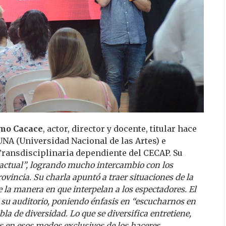
rmo Cacace
, actor, director y docente, titular hace
 UNA (Universidad Nacional de las Artes) e
Transdisciplinaria dependiente del CECAP. Su
 actual”, logrando mucho intercambio con los
rovincia. Su charla apuntó a traer situaciones de la
 la manera en que interpelan a los espectadores. El
 su auditorio, poniendo énfasis en “escucharnos en
la de diversidad. Lo que se diversifica entretiene,
 en esos modos exclusivos de los haceres