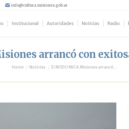
info@cultura.misiones.gob.ar
io
Institucional
Autoridades
Noticias
Radio
iones arrancó con exitos
You are here:
Home
Noticias
El NODO MICA Misiones arrancó…