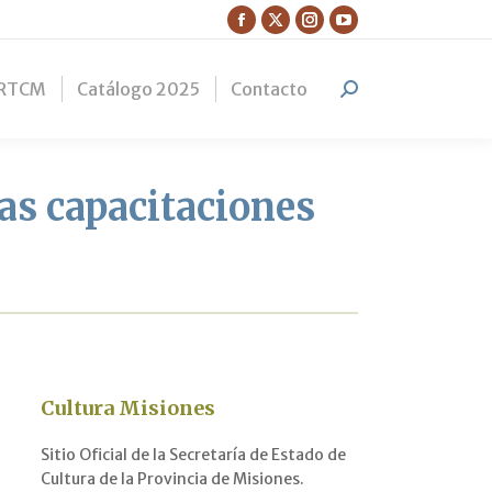
Facebook
X
Instagram
YouTube
page
page
page
page
RTCM
Catálogo 2025
Contacto
opens
opens
opens
opens
Search:
in
in
in
in
new
new
new
new
window
window
window
window
as capacitaciones
Cultura Misiones
Sitio Oficial de la Secretaría de Estado de
Cultura de la Provincia de Misiones.