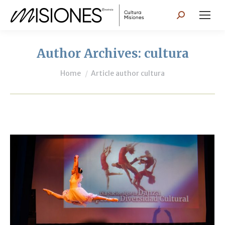
Search:
Author Archives:
cultura
You are here:
Home
Article author cultura