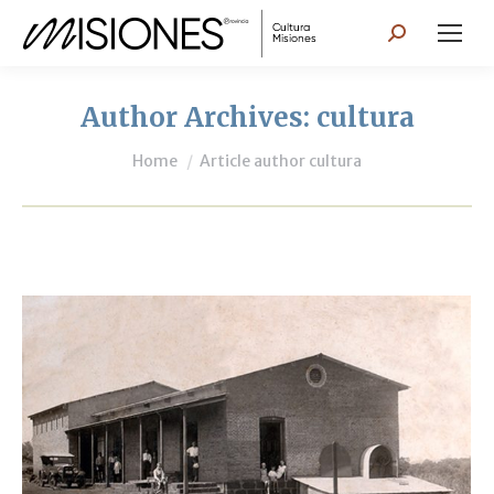
Search:
Author Archives:
cultura
You are here:
Home
Article author cultura