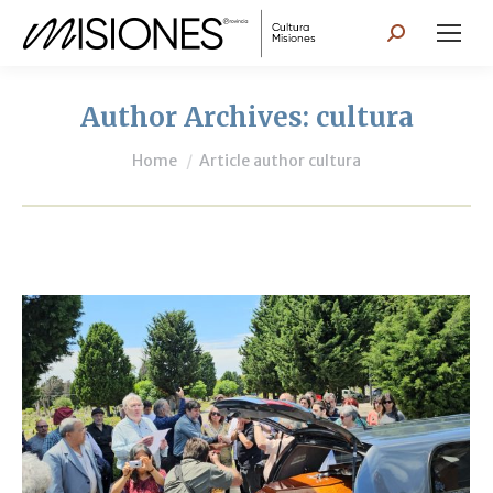
Search:
Author Archives:
cultura
You are here:
Home
Article author cultura