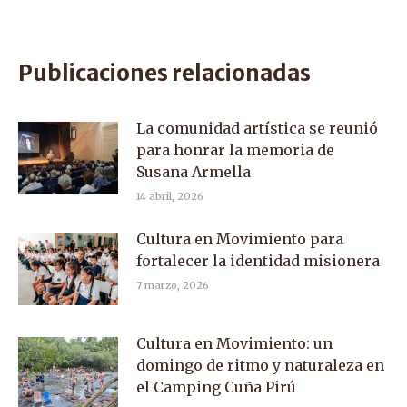
on
on
on
Facebook
X
WhatsApp
Publicaciones relacionadas
La comunidad artística se reunió
para honrar la memoria de
Susana Armella
14 abril, 2026
Cultura en Movimiento para
fortalecer la identidad misionera
7 marzo, 2026
Cultura en Movimiento: un
domingo de ritmo y naturaleza en
el Camping Cuña Pirú