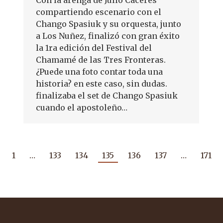
Con la arenga de Julio Cáceres
compartiendo escenario con el
Chango Spasiuk y su orquesta, junto
a Los Nuñez, finalizó con gran éxito
la 1ra edición del Festival del
Chamamé de las Tres Fronteras.
¿Puede una foto contar toda una
historia? en este caso, sin dudas.
finalizaba el set de Chango Spasiuk
cuando el apostoleño…
1
…
133
134
135
136
137
…
171