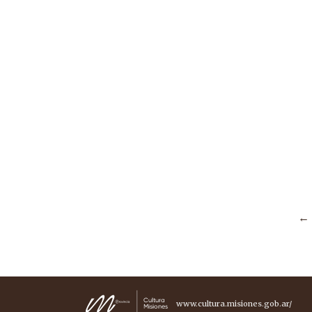
←
www.cultura.misiones.gob.ar/