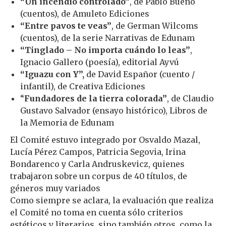
“Un incendio controlado”
, de Pablo Bueno
(cuentos), de Amuleto Ediciones
“Entre pavos te veas”
, de German Wilcoms
(cuentos), de la serie Narrativas de Edunam
“Tinglado – No importa cuándo lo leas”
,
Ignacio Gallero (poesía), editorial Ayvú
“Iguazu con Y”,
de David Españor (cuento /
infantil), de Creativa Ediciones
“
Fundadores de la tierra colorada”
, de Claudio
Gustavo Salvador (ensayo histórico), Libros de
la Memoria de Edunam
El Comité estuvo integrado por Osvaldo Mazal,
Lucía Pérez Campos, Patricia Segovia, Irina
Bondarenco y Carla Andruskevicz, quienes
trabajaron sobre un corpus de 40 títulos, de
géneros muy variados
Como siempre se aclara, la evaluación que realiza
el Comité no toma en cuenta sólo criterios
estéticos y literarios, sino también otros, como la