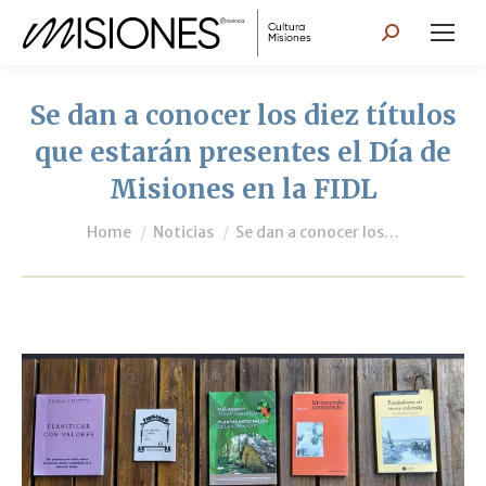
Search:
Se dan a conocer los diez títulos
que estarán presentes el Día de
Misiones en la FIDL
You are here:
Home
Noticias
Se dan a conocer los…