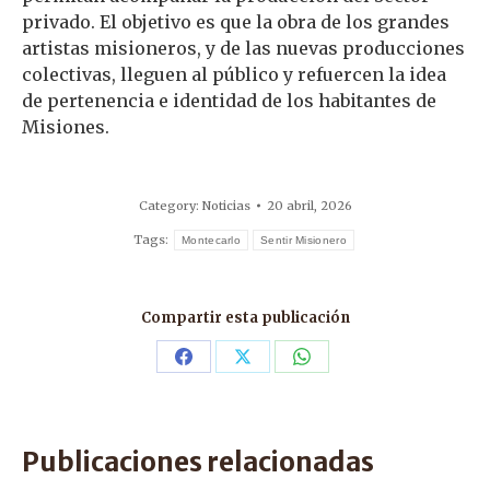
privado. El objetivo es que la obra de los grandes
artistas misioneros, y de las nuevas producciones
colectivas, lleguen al público y refuercen la idea
de pertenencia e identidad de los habitantes de
Misiones.
Category:
Noticias
20 abril, 2026
Tags:
Montecarlo
Sentir Misionero
Compartir esta publicación
Share
Share
Share
on
on
on
Facebook
X
WhatsApp
Publicaciones relacionadas