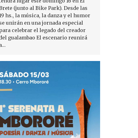
tendrá lugar este domingo 16 en El
Brete (junto al Bike Park). Desde las
19 hs., la música, la danza y el humor
se unirán en una jornada especial
para celebrar el legado del creador
del gualambao El escenario reunirá
a…