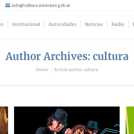
info@cultura.misiones.gob.ar
io
Institucional
Autoridades
Noticias
Radio
Author Archives:
cultura
You are here:
Home
Article author cultura