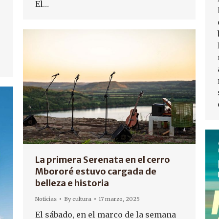
El…
La primera Serenata en el cerro
Mbororé estuvo cargada de
belleza e historia
Noticias
By
cultura
17 marzo, 2025
El sábado, en el marco de la semana