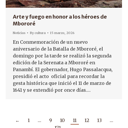
Arte y fuego en honor a los héroes de
Mbororé
Noticias
By
cultura
15 marzo, 2026
En Conmemoración de un nuevo
aniversario de la Batalla de Mbororé, el
domingo por la tarde se realizó la segunda
edición de la Serenata a Mbororé en
Panambí. El gobernador, Hugo Passalacqua,
presidió el acto oficial para recordar la
gesta histórica que inició el 11 de marzo de
1641 y se extendió por once días.…
←
1
…
9
10
11
12
13
…
171
→