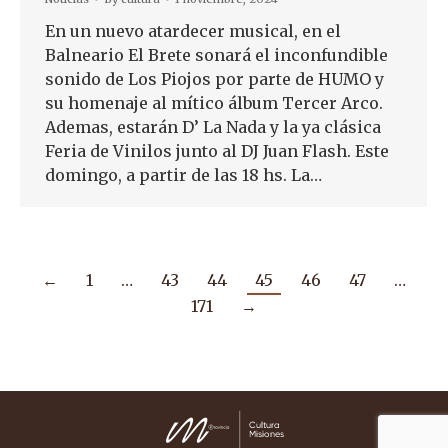
En un nuevo atardecer musical, en el
Balneario El Brete sonará el inconfundible
sonido de Los Piojos por parte de HUMO y
su homenaje al mítico álbum Tercer Arco.
Ademas, estarán D’ La Nada y la ya clásica
Feria de Vinilos junto al DJ Juan Flash. Este
domingo, a partir de las 18 hs. La…
←
1
…
43
44
45
46
47
…
171
→