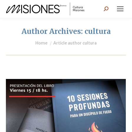
Search:
Author Archives:
cultura
You are here:
Home
Article author cultura