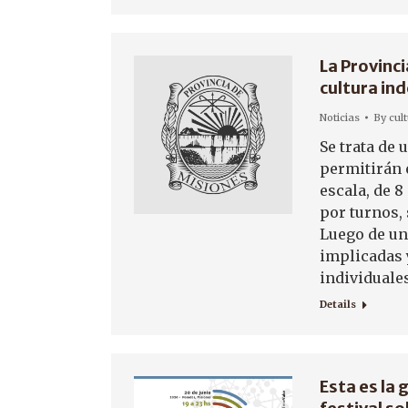
La Provinci
cultura in
Noticias
By
cul
Se trata de 
permitirán 
escala, de 
por turnos,
Luego de un
implicadas 
individuale
Details
Esta es la 