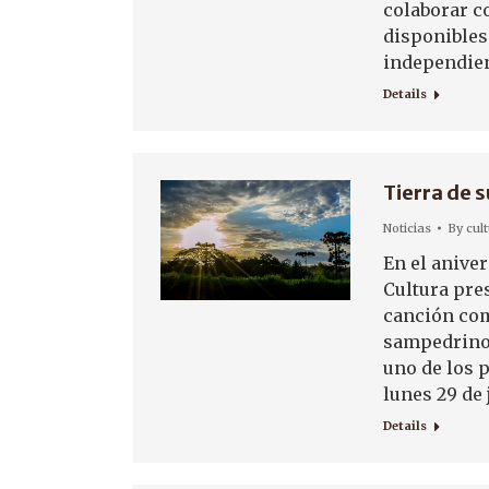
colaborar co
disponibles.
independien
Details
Tierra de 
Noticias
By
cul
En el aniver
Cultura pres
canción com
sampedrinos
uno de los 
lunes 29 de
Details