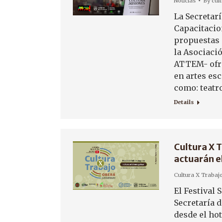
Noticias
By
cul
La Secretarí
Capacitacio
propuestas d
la Asociaci
ATTEM- ofre
en artes es
como: teatro
Details
Cultura X T
actuarán e
Cultura X Trabaj
El Festival 
Secretaría d
desde el ho