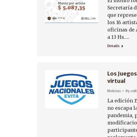
El monto tot
Secretaría d
que represe
los 16 artis
oficinas de 
a 13 Hs.…
Details
Los Juegos
virtual
Noticias
By
cul
La edición 1
no escapa l
pandemia, p
modificacio
participante