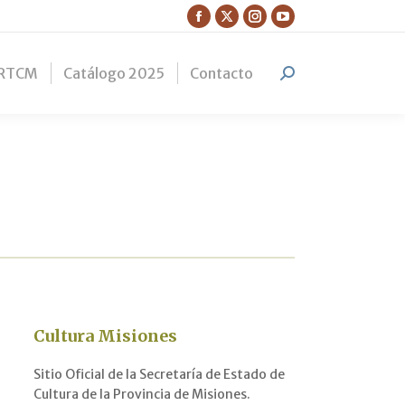
Facebook
X
Instagram
YouTube
page
page
page
page
RTCM
Catálogo 2025
Contacto
opens
opens
opens
opens
Search:
in
in
in
in
new
new
new
new
window
window
window
window
Cultura Misiones
Sitio Oficial de la Secretaría de Estado de
Cultura de la Provincia de Misiones.