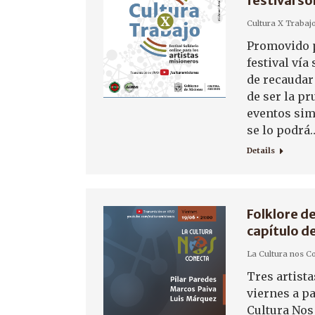
festival so
Cultura X Trabaj
Promovido po
festival vía
de recaudar 
de ser la pr
eventos simi
se lo podrá
Details
Folklore d
capítulo d
La Cultura nos C
Tres artista
viernes a pa
Cultura Nos 