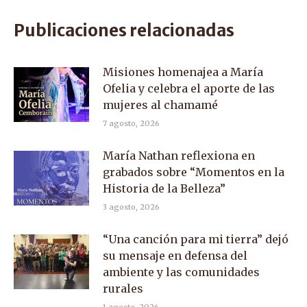
Facebook
X
WhatsApp
Publicaciones relacionadas
Misiones homenajea a María
Ofelia y celebra el aporte de las
mujeres al chamamé
7 agosto, 2026
María Nathan reflexiona en
grabados sobre “Momentos en la
Historia de la Belleza”
3 agosto, 2026
“Una canción para mi tierra” dejó
su mensaje en defensa del
ambiente y las comunidades
rurales