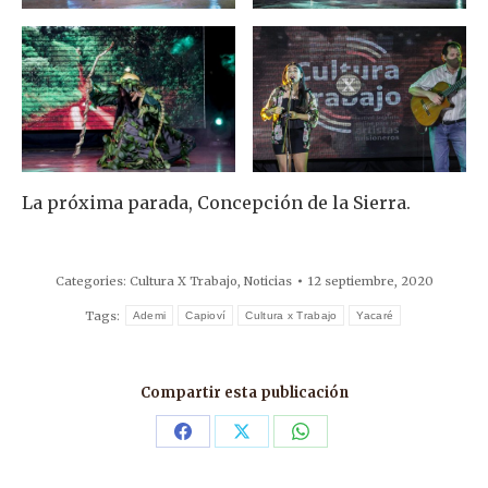
La próxima parada, Concepción de la Sierra.
Categories:
Cultura X Trabajo
,
Noticias
12 septiembre, 2020
Tags:
Ademi
Capioví
Cultura x Trabajo
Yacaré
Compartir esta publicación
Share
Share
Share
on
on
on