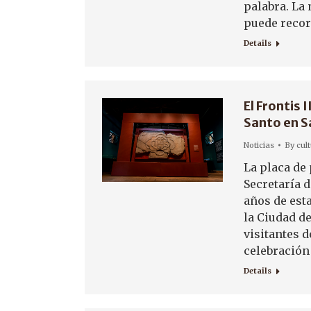
palabra. La 
puede recor
Details
El Frontis 
Santo en S
Noticias
By
cul
La placa de
Secretaría d
años de est
la Ciudad de
visitantes d
celebración
Details