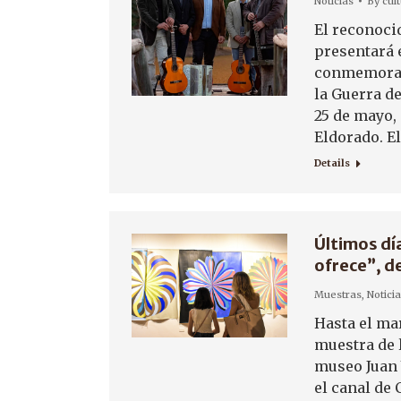
Noticias
By
cul
El reconoci
presentará 
conmemorati
la Guerra de
25 de mayo, 
Eldorado. E
Details
Últimos día
ofrece”, d
Muestras
,
Notici
Hasta el mar
muestra de l
museo Juan 
el canal de 