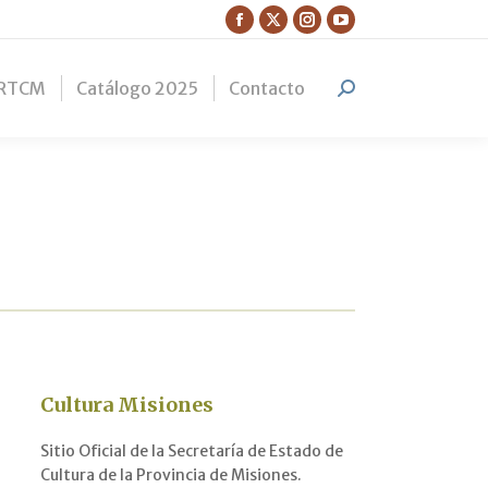
Facebook
X
Instagram
YouTube
page
page
page
page
RTCM
Catálogo 2025
Contacto
opens
opens
opens
opens
Search:
in
in
in
in
new
new
new
new
window
window
window
window
Cultura Misiones
Sitio Oficial de la Secretaría de Estado de
Cultura de la Provincia de Misiones.