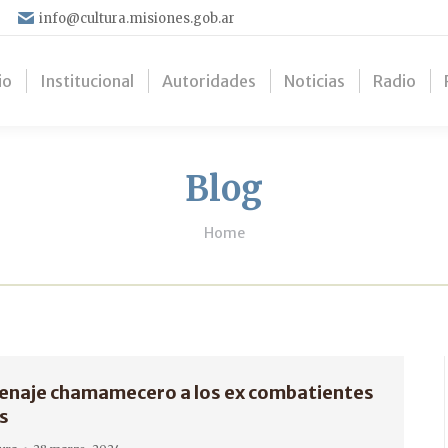
info@cultura.misiones.gob.ar
io
Institucional
Autoridades
Noticias
Radio
Blog
You are here:
Home
enaje chamamecero a los ex combatientes
s