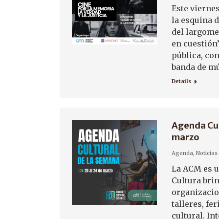
Este vierne
la esquina 
del largome
en cuestión”
pública, con
banda de mú
Details
Agenda Cul
marzo
Agenda
,
Noticias
La ACM es un
Cultura brin
organizacio
talleres, fe
cultural. I