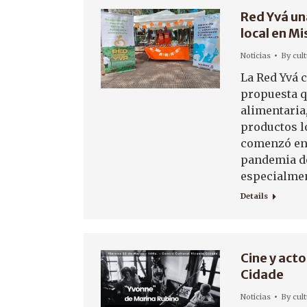
Red Yvá un
local en M
Noticias
By
cul
La Red Yvá c
propuesta q
alimentaria,
productos l
comenzó en 
pandemia do
especialmen
Details
Cine y acto
Cidade
Noticias
By
cul