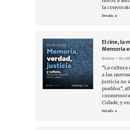
libros a aut
la convocat
Details
El cine, la
Memoria en
Noticias
By
cul
“La cultura
a las nueva
justicia no 
pueblos”, af
conmemoraci
Cidade, y en
Details