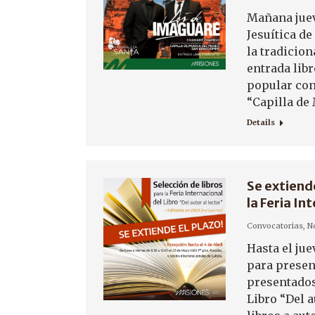
Mañana jueve
Jesuítica de
la tradicion
entrada libr
popular con
“Capilla de
Details
Se extiend
la Feria In
Convocatorias
,
No
Hasta el jue
para present
presentados
Libro “Del a