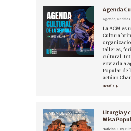
Agenda Cul
Agenda
,
Noticias
La ACM es un
Cultura brin
organizacio
talleres, fe
cultural. I
enviarla a
Popular de 
actúan Ch
Details
Liturgia y
Misa Popul
Noticias
By
cul