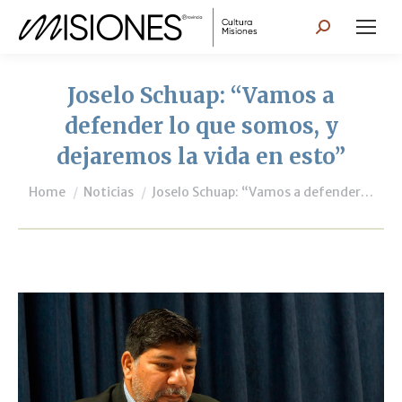
Search:
Joselo Schuap: “Vamos a
defender lo que somos, y
dejaremos la vida en esto”
You are here:
Home
Noticias
Joselo Schuap: “Vamos a defender…