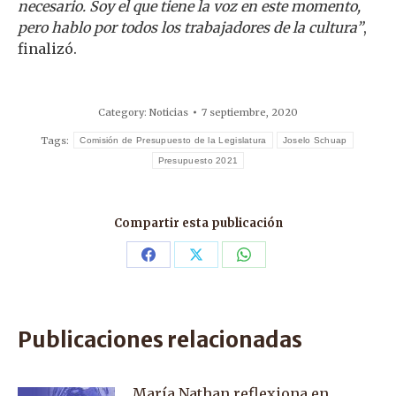
necesario. Soy el que tiene la voz en este momento,
pero hablo por todos los trabajadores de la cultura”
,
finalizó.
Category:
Noticias
7 septiembre, 2020
Tags:
Comisión de Presupuesto de la Legislatura
Joselo Schuap
Presupuesto 2021
Compartir esta publicación
Share
Share
Share
on
on
on
Facebook
X
WhatsApp
Publicaciones relacionadas
María Nathan reflexiona en