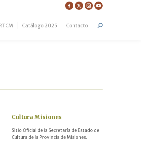
Facebook
X
Instagram
YouTube
page
page
page
page
RTCM
Catálogo 2025
Contacto
opens
opens
opens
opens
Search:
in
in
in
in
new
new
new
new
window
window
window
window
Cultura Misiones
Sitio Oficial de la Secretaría de Estado de
Cultura de la Provincia de Misiones.