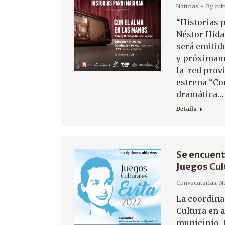
Noticias
By
cul
“Historias p
Néstor Hida
será emitid
y próximame
la red prov
estrena “Co
dramática…
Details
Se encuentr
Juegos Cul
Convocatorias
,
No
La coordina
Cultura en a
municipio. 