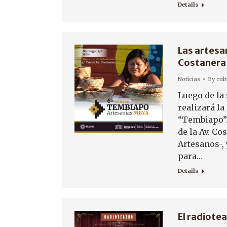
Details
Las artesa
Costanera
Noticias
By
cul
Luego de la
realizará la
“Tembiapo”. 
de la Av. Co
Artesanos-,
para…
Details
El radiote