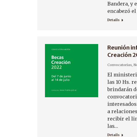
Bandera, y 
encabezó el 
Details
Reunión inf
Creación 
Convocatorias
,
No
El minister
las 10 Hs. r
brindarán d
convocatori
interesados
a relacione
recibir el l
las…
Details