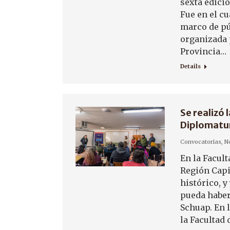
sexta edici
Fue en el c
marco de pú
organizada p
Provincia…
Details
Se realizó 
Diplomatur
Convocatorias
,
No
En la Facul
Región Capi
histórico, 
pueda haber
Schuap. En 
la Facultad