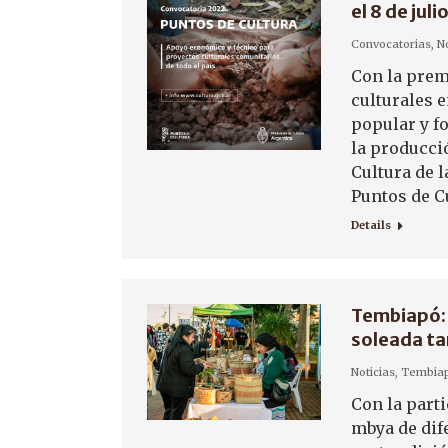
el 8 de juli
Convocatorias
,
No
Con la prem
culturales e
popular y fo
la producció
Cultura de l
Puntos de Cu
Details
Tembiapó: l
soleada ta
Noticias
,
Tembia
Con la part
mbya de dife