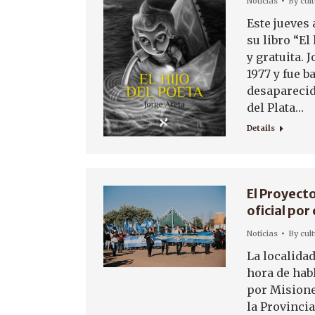
Noticias
By
cul
Este jueves 
su libro “El
y gratuita. 
1977 y fue b
desaparecid
del Plata…
Details
El Proyect
oficial por
Noticias
By
cul
La localidad
hora de hab
por Misiones
la Provinci