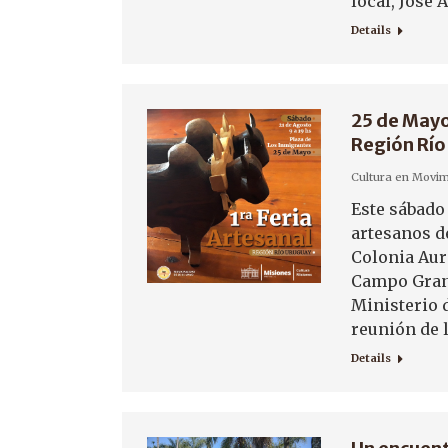
local, José
Details
25 de Mayo 
Región Río
Cultura en Movim
Este sábado 
artesanos de
Colonia Aur
Campo Grand
Ministerio 
reunión de 
Details