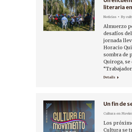
Un encuent
literaria e
Noticias
By
cul
Almuerzo pop
desafíos de
jornada lle
Horacio Quir
sombra de p
Quiroga, se 
“Trabajador
Details
Un fin de 
Cultura en Movim
Los próximo
Cultura se t