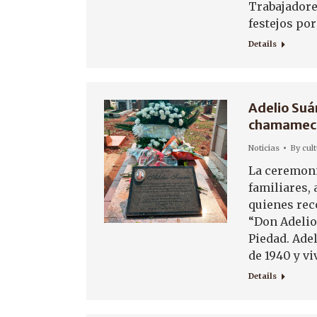
Trabajadores
festejos por
Details
Adelio Suár
chamamecer
Noticias
By
cul
La ceremoni
familiares,
quienes rec
“Don Adelio”
Piedad. Ade
de 1940 y vi
Details