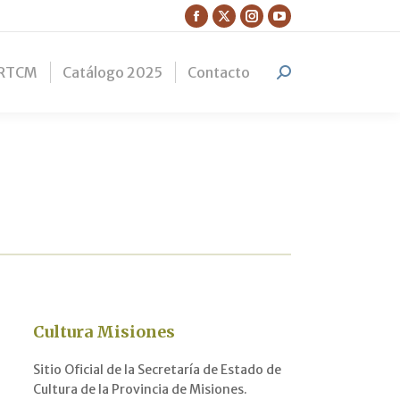
Facebook
X
Instagram
YouTube
page
page
page
page
RTCM
Catálogo 2025
Contacto
opens
opens
opens
opens
Search:
in
in
in
in
new
new
new
new
window
window
window
window
Cultura Misiones
Sitio Oficial de la Secretaría de Estado de
Cultura de la Provincia de Misiones.