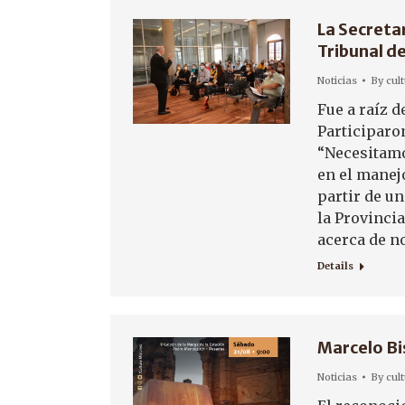
La Secretar
Tribunal d
Noticias
By
cul
Fue a raíz d
Participaro
“Necesitamo
en el manej
partir de un
la Provinci
acerca de 
Details
Marcelo Bi
Noticias
By
cul