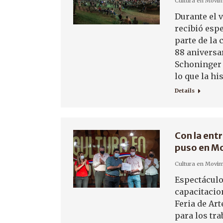
Cultura en Movim
Durante el v
recibió espe
parte de la
88 aniversar
Schoninger 
lo que la hi
Details
Con la entr
puso en M
Cultura en Movim
Espectáculo
capacitacio
Feria de Art
para los tra