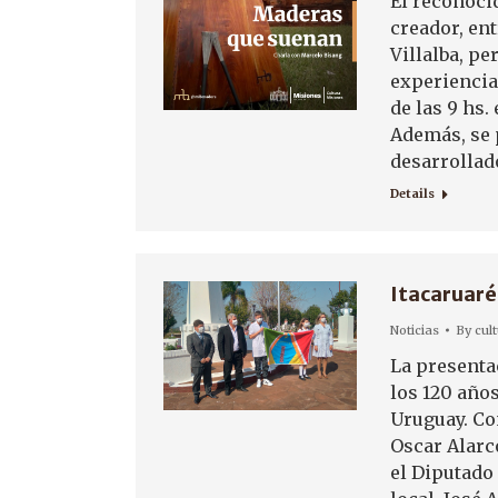
El reconoci
creador, ent
Villalba, p
experiencia
de las 9 hs.
Además, se 
desarrollad
Details
Itacaruaré 
Noticias
By
cul
La presentac
los 120 años
Uruguay. Con
Oscar Alarc
el Diputado 