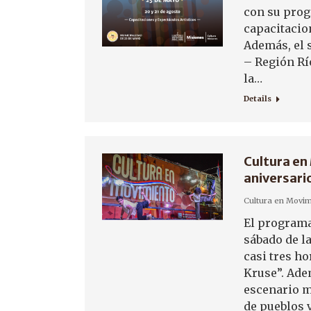
con su prog
capacitacion
Además, el 
– Región Rí
la…
Details
Cultura en
aniversari
Cultura en Movim
El programa
sábado de l
casi tres ho
Kruse”. Ade
escenario m
de pueblos 