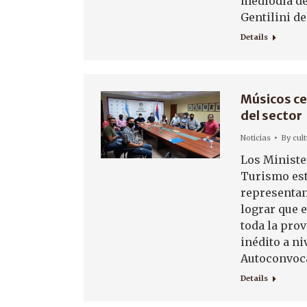
mediodía del
Gentilini de
Details
Músicos ce
del sector
Noticias
By
cul
Los Minister
Turismo est
representan
lograr que 
toda la prov
inédito a ni
Autoconvoca
Details