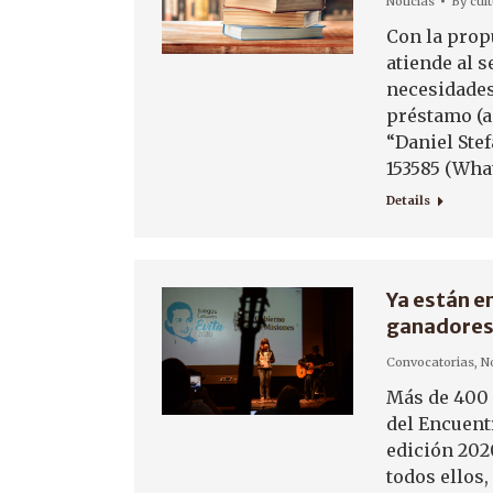
Noticias
By
cul
Con la prop
atiende al s
necesidades
préstamo (a 
“Daniel Stef
153585 (Wha
Details
Ya están en
ganadores 
Convocatorias
,
No
Más de 400 
del Encuentr
edición 202
todos ellos