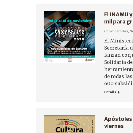
El INAMU y
mil para gr
Convocatorias
,
No
El Ministeri
Secretaría d
lanzan conj
Solidaria d
herramienta
de todas la
600 subsid
Details
Apóstoles 
viernes