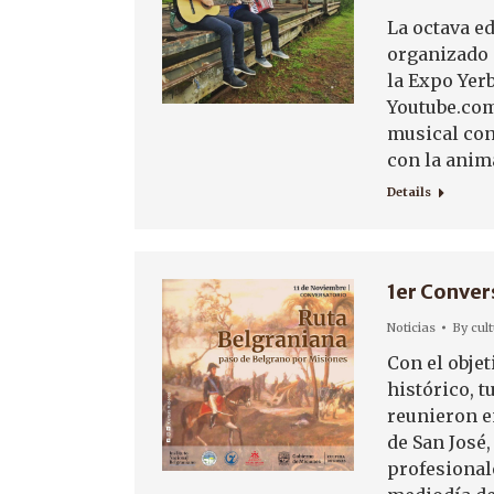
La octava ed
organizado p
la Expo Yerb
Youtube.com
musical con
con la ani
Details
1er Conver
Noticias
By
cul
Con el obje
histórico, t
reunieron en
de San José
profesional