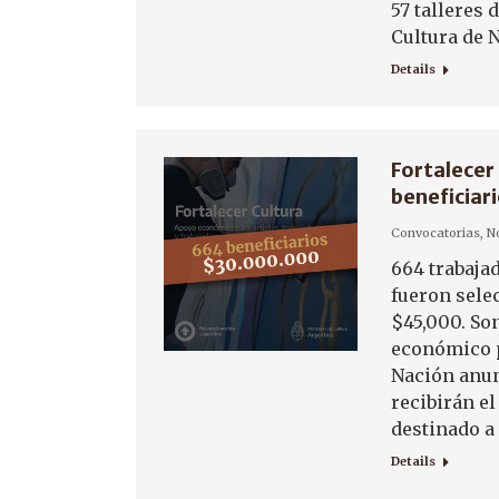
57 talleres
Cultura de 
Details
Fortalecer 
beneficiar
Convocatorias
,
No
664 trabajad
fueron sele
$45,000. Son
económico p
Nación anun
recibirán e
destinado a 
Details