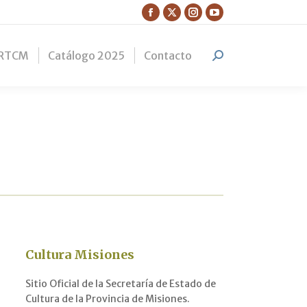
Facebook
X
Instagram
YouTube
page
page
page
page
RTCM
Catálogo 2025
Contacto
opens
opens
opens
opens
Search:
in
in
in
in
new
new
new
new
window
window
window
window
Cultura Misiones
Sitio Oficial de la Secretaría de Estado de
Cultura de la Provincia de Misiones.