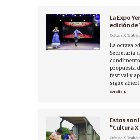
La Expo Ye
edición de
Cultura X Trabaj
La octava ed
Secretaría 
condimentos
propuesta d
festival y a
sigue abier
Details
Estos son 
“Cultura X
Cultura X Trabaj