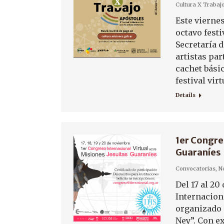
Cultura X Trabaj
Este viernes
octavo festi
Secretaría d
artistas pa
cachet bási
festival vir
Details
1er Congre
Guaraníes
Convocatorias
,
No
Del 17 al 2
Internacion
organizado 
Ney”. Con ex