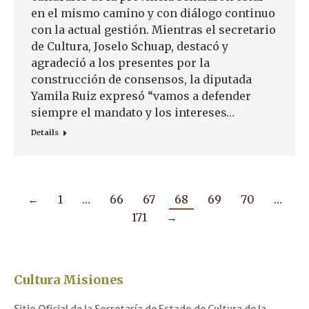
en el mismo camino y con diálogo continuo
con la actual gestión. Mientras el secretario
de Cultura, Joselo Schuap, destacó y
agradeció a los presentes por la
construcción de consensos, la diputada
Yamila Ruiz expresó “vamos a defender
siempre el mandato y los intereses…
Details
←
1
…
66
67
68
69
70
…
171
→
Cultura Misiones
Sitio Oficial de la Secretaría de Estado de Cultura de la