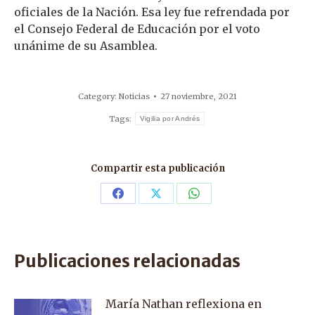
oficiales de la Nación. Esa ley fue refrendada por
el Consejo Federal de Educación por el voto
unánime de su Asamblea.
Category:
Noticias
27 noviembre, 2021
Tags:
Vigilia por Andrés
Compartir esta publicación
Share
Share
Share
on
on
on
Facebook
X
WhatsApp
Publicaciones relacionadas
María Nathan reflexiona en