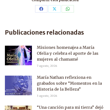
Compartir esta publicación
Share
Share
Share
on
on
on
Facebook
X
WhatsApp
Publicaciones relacionadas
Misiones homenajea a María
Ofelia y celebra el aporte de las
mujeres al chamamé
7 agosto, 2026
María Nathan reflexiona en
grabados sobre “Momentos en la
Historia de la Belleza”
3 agosto, 2026
“Una canción para mi tierra” dejó