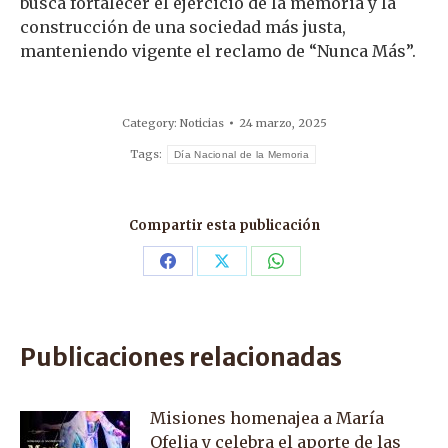
busca fortalecer el ejercicio de la memoria y la
construcción de una sociedad más justa,
manteniendo vigente el reclamo de “Nunca Más”.
Category:
Noticias
24 marzo, 2025
Tags:
Día Nacional de la Memoria
Compartir esta publicación
Share
Share
Share
on
on
on
Facebook
X
WhatsApp
Publicaciones relacionadas
Misiones homenajea a María
Ofelia y celebra el aporte de las