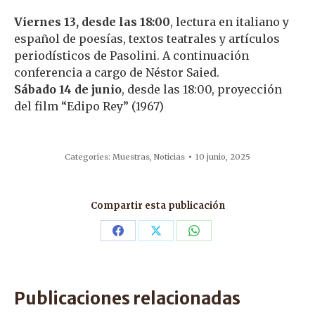
Viernes 13, desde las 18:00
, lectura en italiano y
español de poesías, textos teatrales y artículos
periodísticos de Pasolini. A continuación
conferencia a cargo de Néstor Saied.
Sábado 14 de junio
, desde las 18:00, proyección
del film “Edipo Rey” (1967)
Categories:
Muestras
,
Noticias
10 junio, 2025
Compartir esta publicación
Share
Share
Share
on
on
on
Facebook
X
WhatsApp
Publicaciones relacionadas