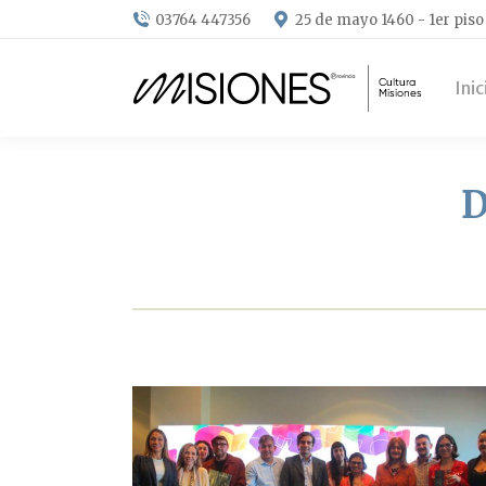
03764 447356
25 de mayo 1460 - 1er piso
Inic
D