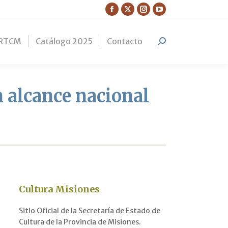
Facebook
X
Instagram
YouTube
page
page
page
page
RTCM
Catálogo 2025
Contacto
opens
opens
opens
opens
Search:
in
in
in
in
new
new
new
new
window
window
window
window
n alcance nacional
Cultura Misiones
Sitio Oficial de la Secretaría de Estado de
Cultura de la Provincia de Misiones.