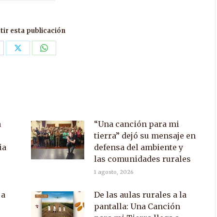
ir esta publicación
are
Share
Share
n
on
on
acebook
X
WhatsApp
a
“Una canción para mi
tierra” dejó su mensaje en
ia
defensa del ambiente y
las comunidades rurales
1 agosto, 2026
 a
De las aulas rurales a la
pantalla: Una Canción