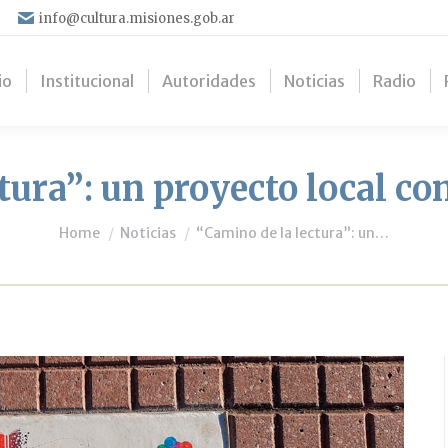
info@cultura.misiones.gob.ar
io
Institucional
Autoridades
Noticias
Radio
tura”: un proyecto local co
You are here:
Home
Noticias
“Camino de la lectura”: un…