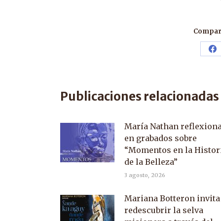
Compart
Sh
o
F
Publicaciones relacionadas
María Nathan reflexion
en grabados sobre
“Momentos en la Histor
de la Belleza”
3 agosto, 2026
Mariana Botteron invita
redescubrir la selva