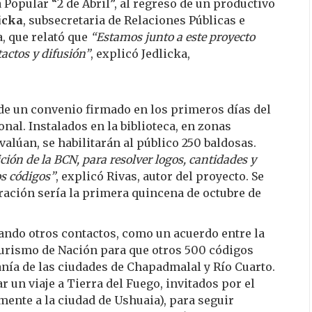
ca Popular “2 de Abril”, al regreso de un productivo
icka
, subsecretaria de Relaciones Públicas e
a, que relató que
“Estamos junto a este proyecto
tactos y difusión”
, explicó Jedlicka,
 de un convenio firmado en los primeros días del
nal. Instalados en la biblioteca, en zonas
valúan, se habilitarán al público 250 baldosas.
ión de la BCN, para resolver logos, cantidades y
os códigos”
, explicó Rivas, autor del proyecto. Se
ración sería la primera quincena de octubre de
rando otros contactos, como un acuerdo entre la
Turismo de Nación para que otros 500 códigos
anía de las ciudades de Chapadmalal y Río Cuarto.
r un viaje a Tierra del Fuego, invitados por el
mente a la ciudad de Ushuaia), para seguir