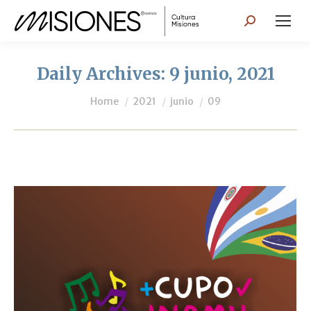
Search:
Daily Archives:
9 junio, 2021
You are here:
Home
2021
junio
09