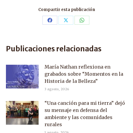
Compartir esta publicación
Share
Share
Share
on
on
on
Facebook
X
WhatsApp
Publicaciones relacionadas
María Nathan reflexiona en
grabados sobre “Momentos en la
Historia de la Belleza”
3 agosto, 2026
“Una canción para mi tierra” dejó
su mensaje en defensa del
ambiente y las comunidades
rurales
1 agosto, 2026