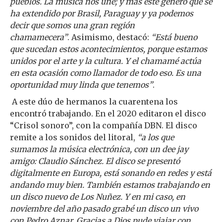
pueblos. La música nos une; y más este género que se
ha extendido por Brasil, Paraguay y ya podemos
decir que somos una gran región
chamamecera”
. Asimismo, destacó:
“Está bueno
que sucedan estos acontecimientos, porque estamos
unidos por el arte y la cultura. Y el chamamé actúa
en esta ocasión como llamador de todo eso. Es una
oportunidad muy linda que tenemos”
.
A este dúo de hermanos la cuarentena los
encontró trabajando. En el 2020 editaron el disco
“Crisol sonoro”, con la compañía DBN. El disco
remite a los sonidos del litoral,
“a los que
sumamos la música electrónica, con un dee jay
amigo: Claudio Sánchez. El disco se presentó
digitalmente en Europa, está sonando en redes y está
andando muy bien. También estamos trabajando en
un disco nuevo de Los Nuñez. Y en mi caso, en
noviembre del año pasado grabé un disco un vivo
con Pedro Aznar. Gracias a Dios pude viajar con