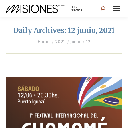
Search:
Daily Archives:
12 junio, 2021
You are here:
Home
2021
junio
12