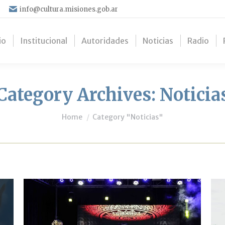
info@cultura.misiones.gob.ar
io
Institucional
Autoridades
Noticias
Radio
Category Archives:
Noticia
You are here:
Home
Category "Noticias"