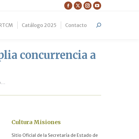
Facebook
X
Instagram
YouTube
page
page
page
page
RTCM
Catálogo 2025
Contacto
opens
opens
opens
opens
Search:
in
in
in
in
new
new
new
new
window
window
window
window
lia concurrencia a
to…
Cultura Misiones
Sitio Oficial de la Secretaría de Estado de