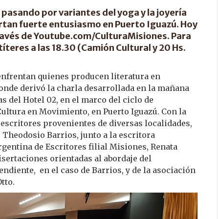
, pasando por variantes del yoga y la joyería
ertan fuerte entusiasmo en Puerto Iguazú. Hoy
a través de Youtube.com/CulturaMisiones. Para
títeres a las 18.30 (Camión Cultural y 20 Hs.
enfrentan quienes producen literatura en
donde derivó la charla desarrollada en la mañana
as del Hotel 02, en el marco del ciclo de
Cultura en Movimiento, en Puerto Iguazú. Con la
 escritores provenientes de diversas localidades,
 Theodosio Barrios, junto a la escritora
gentina de Escritores filial Misiones, Renata
isertaciones orientadas al abordaje del
ndiente, en el caso de Barrios, y de la asociación
tto.