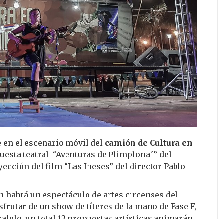
e en el escenario móvil del
camión de Cultura en
 puesta teatral “Aventuras de Plimplona´” del
yección del film “Las Ineses” del director Pablo
n habrá un espectáculo de artes circenses del
isfrutar de un show de títeres de la mano de Fase F,
alelo, un total 12 propuestas artísticas animarán