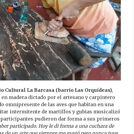
o Cultural La Barcasa (barrio Las Orquídeas)
,
do en madera dictado por el artesano y carpintero
ido omnipresente de las aves que habitan en una
pitar intermitente de martillos y gubias musicalizó
s participantes pudieron dar forma a sus primeros
ber participado. Hoy le di forma a una cuchara de
as de un arte que siempre me gustó pero nunca tuve