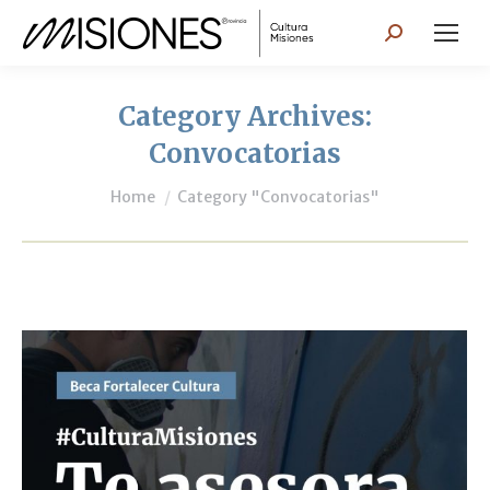
Search:
Category Archives:
Convocatorias
You are here:
Home
Category "Convocatorias"