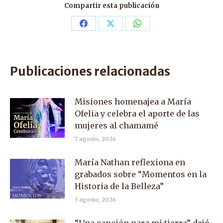
Compartir esta publicación
Share
Share
Share
on
on
on
Facebook
X
WhatsApp
Publicaciones relacionadas
Misiones homenajea a María
Ofelia y celebra el aporte de las
mujeres al chamamé
7 agosto, 2026
María Nathan reflexiona en
grabados sobre “Momentos en la
Historia de la Belleza”
3 agosto, 2026