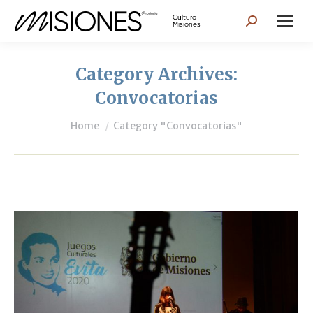
Search:
Category Archives:
Convocatorias
You are here:
Home
Category "Convocatorias"