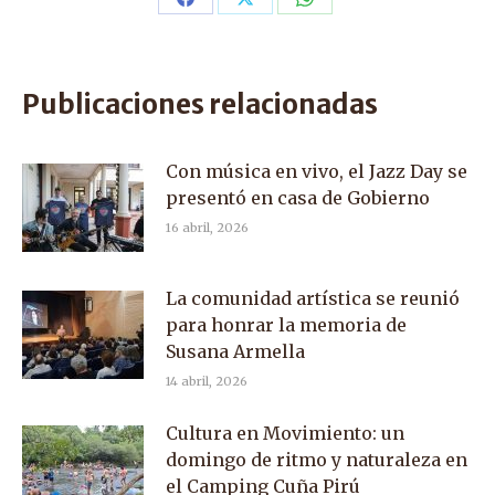
Share
Share
Share
on
on
on
Facebook
X
WhatsApp
Publicaciones relacionadas
Con música en vivo, el Jazz Day se
presentó en casa de Gobierno
16 abril, 2026
La comunidad artística se reunió
para honrar la memoria de
Susana Armella
14 abril, 2026
Cultura en Movimiento: un
domingo de ritmo y naturaleza en
el Camping Cuña Pirú