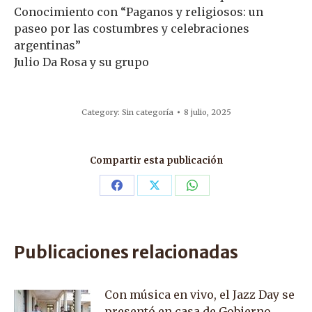
Conocimiento con “Paganos y religiosos: un
paseo por las costumbres y celebraciones
argentinas”
Julio Da Rosa y su grupo
Category:
Sin categoría
8 julio, 2025
Compartir esta publicación
Share
Share
Share
on
on
on
Facebook
X
WhatsApp
Publicaciones relacionadas
Con música en vivo, el Jazz Day se
presentó en casa de Gobierno