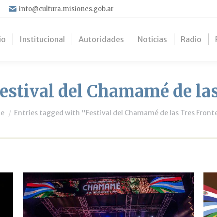
info@cultura.misiones.gob.ar
io
Institucional
Autoridades
Noticias
Radio
estival del Chamamé de las
are here:
e
Entries tagged with "Festival del Chamamé de las Tres Front