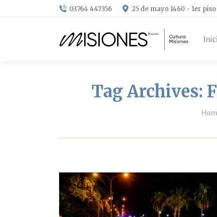
03764 447356
25 de mayo 1460 - 1er piso
Inic
Tag Archives:
F
You 
Hom