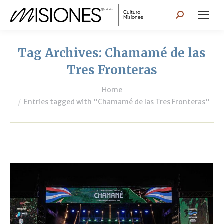
Search:
Tag Archives:
Chamamé de las
Tres Fronteras
You are here:
Home
Entries tagged with "Chamamé de las Tres Fronteras"