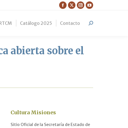
Facebook
X
Instagram
YouTube
page
page
page
page
RTCM
Catálogo 2025
Contacto
opens
opens
opens
opens
Search:
in
in
in
in
new
new
new
new
window
window
window
window
a abierta sobre el
Cultura Misiones
Sitio Oficial de la Secretaría de Estado de