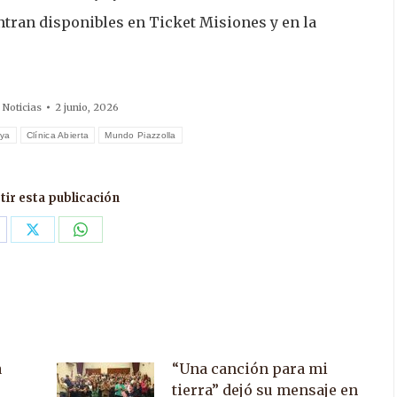
ntran disponibles en Ticket Misiones y en la
:
Noticias
2 junio, 2026
oya
Clínica Abierta
Mundo Piazzolla
ir esta publicación
are
Share
Share
n
on
on
acebook
X
WhatsApp
a
“Una canción para mi
tierra” dejó su mensaje en