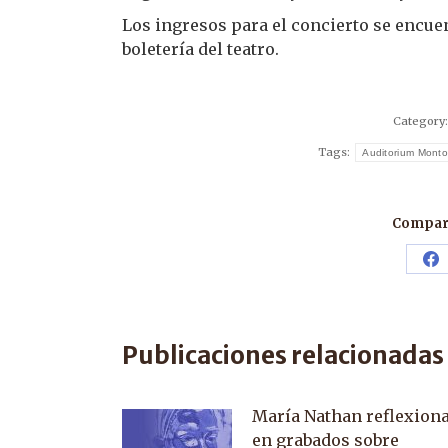
Los ingresos para el concierto se encue
boletería del teatro.
Category
Tags:
Auditorium Mont
Compart
Sh
o
F
Publicaciones relacionadas
María Nathan reflexion
en grabados sobre